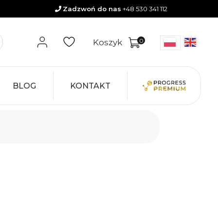
0zł
Zadzwoń do nas
+48 530 341 112
0
Koszyk
BLOG
KONTAKT