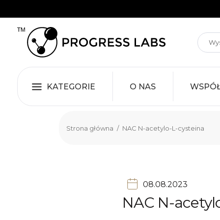
KATEGORIE
O NAS
WSPÓ
Strona główna
/
NAC N-acetylo-L-cysteina
08.08.2023
NAC N-acetylo