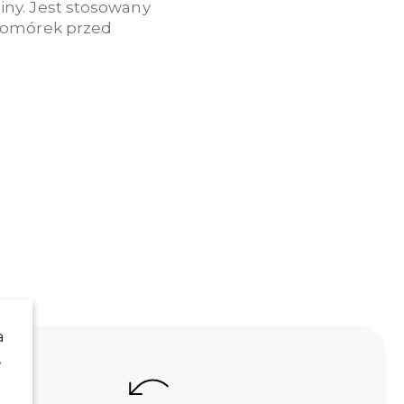
iny. Jest stosowany
 komórek przed
a
,