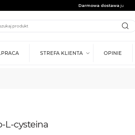
Darmowa dostawa
już od 10
Szukaj:
Szukaj
ŁPRACA
STREFA KLIENTA
OPINIE
-L-cysteina