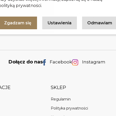
polityką prywatności
.
I TANIĄ
DARMOWĄ
Ę
DOSTAWĘ
Zgadzam się
Ustawienia
Odmawiam
cierają w ciągu 1-2 dni
Darmowa dostawa od 100
h
Dołącz do nas
Facebook
Instagram
ACJE
SKLEP
Regulamin
Polityka prywatności