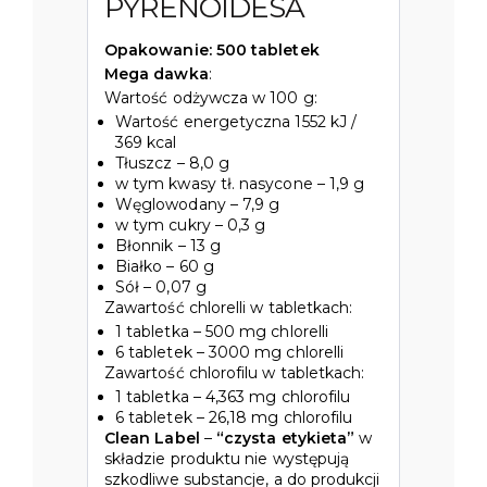
PYRENOIDESA
Opakowanie: 500 tabletek
Mega dawka
:
Wartość odżywcza w 100 g:
Wartość energetyczna 1552 kJ /
369 kcal
Tłuszcz – 8,0 g
w tym kwasy tł. nasycone – 1,9 g
Węglowodany – 7,9 g
w tym cukry – 0,3 g
Błonnik – 13 g
Białko – 60 g
Sół – 0,07 g
Zawartość chlorelli w tabletkach:
1 tabletka – 500 mg chlorelli
6 tabletek – 3000 mg chlorelli
Zawartość chlorofilu w tabletkach:
1 tabletka – 4,363 mg chlorofilu
6 tabletek – 26,18 mg chlorofilu
Clean Label
–
“czysta etykieta”
w
składzie produktu nie występują
szkodliwe substancje, a do produkcji