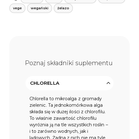
500
vege
wegański
żelazo
TABLETEK
Poznaj składniki suplementu
CHLORELLA
Chlorella to mikroalga z gromady
zielenic. Ta jednokomórkowa alga
składa się w dużej ilości z chlorofilu.
To właśnie zawartość chlorofilu
wyróżnia ją na tle wszystkich roślin –
i to zarówno wodnych, jak i
lądowych. Żadna z nich nie ma tyle