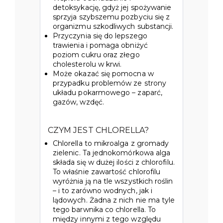
detoksykację, gdyż jej spożywanie
sprzyja szybszemu pozbyciu się z
organizmu szkodliwych substancji.
Przyczynia się do lepszego
trawienia i pomaga obniżyć
poziom cukru oraz złego
cholesterolu w krwi.
Może okazać się pomocna w
przypadku problemów ze strony
układu pokarmowego – zaparć,
gazów, wzdęć.
CZYM JEST CHLORELLA?
Chlorella to mikroalga z gromady
zielenic. Ta jednokomórkowa alga
składa się w dużej ilości z chlorofilu.
To właśnie zawartość chlorofilu
wyróżnia ją na tle wszystkich roślin
– i to zarówno wodnych, jak i
lądowych. Żadna z nich nie ma tyle
tego barwnika co chlorella. To
między innymi z tego względu