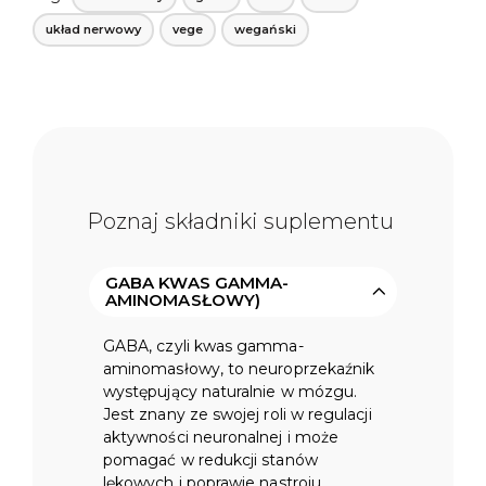
WEGAŃSKI
układ nerwowy
vege
wegański
60
KAPSUŁEK
Poznaj składniki suplementu
GABA KWAS GAMMA-
AMINOMASŁOWY)
GABA, czyli kwas gamma-
aminomasłowy, to neuroprzekaźnik
występujący naturalnie w mózgu.
Jest znany ze swojej roli w regulacji
aktywności neuronalnej i może
pomagać w redukcji stanów
lękowych i poprawie nastroju.