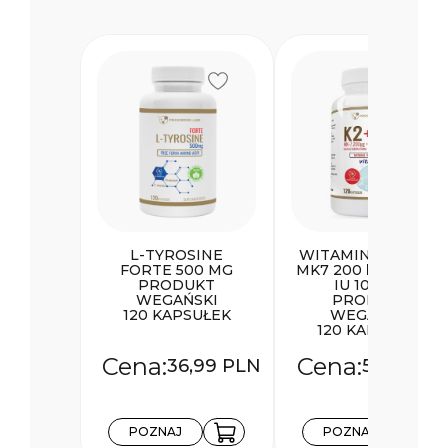
L-TYROSINE
WITAMINA K2 + D3
FORTE 500 MG
MK7 200 ΜG + 4000
PRODUKT
IU 100 ΜG
WEGAŃSKI
PRODUKT
120 KAPSUŁEK
WEGAŃSKI
120 KAPSUŁEK
36,99
PLN
55,99
PL
POZNAJ
POZNAJ