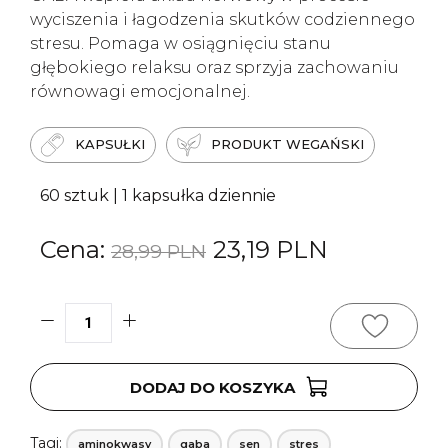
wyciszenia i łagodzenia skutków codziennego
stresu. Pomaga w osiągnięciu stanu
głębokiego relaksu oraz sprzyja zachowaniu
równowagi emocjonalnej.
KAPSUŁKI
PRODUKT WEGAŃSKI
60 sztuk | 1 kapsułka dziennie
Pierwotna
Aktualna
23,19
PLN
28,99
PLN
cena
cena
wynosiła:
wynosi:
28,99 PLN.
23,19 PLN
ilość
GABA
750
DODAJ DO KOSZYKA
mg
PRODUKT
Tagi:
aminokwasy
gaba
sen
stres