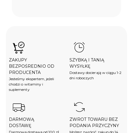
ZAKUPY
SZYBKĄ I TANIĄ
BEZPOŚREDNIO OD
WYSYŁKĘ
PRODUCENTA
Dostawy docierają w ciągu 1-2
dni roboczych
Jesteśmy ekspertem, jeżeli
chodzi o witaminy i
suplementy
DARMOWĄ
ZWROT TOWARU BEZ
DOSTAWĘ
PODANIA PRZYCZYNY
Darmowa dostawa od 100 zł
Możesz zwrócić zakup do 14