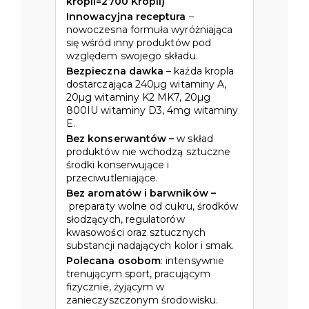
kropli=2700 Kropli)
Innowacyjna receptura
–
nowoczesna formuła wyróżniająca
się wśród inny produktów pod
względem swojego składu.
Bezpieczna dawka
– każda kropla
dostarczająca 240µg witaminy A,
20µg witaminy K2 MK7, 20µg
800IU witaminy D3, 4mg witaminy
E.
Bez konserwantów –
w skład
produktów nie wchodzą sztuczne
środki konserwujące i
przeciwutleniające.
Bez aromatów i barwników –
preparaty wolne od cukru, środków
słodzących, regulatorów
kwasowości oraz sztucznych
substancji nadających kolor i smak.
Polecana osobom
: intensywnie
trenującym sport, pracującym
fizycznie, żyjącym w
zanieczyszczonym środowisku.