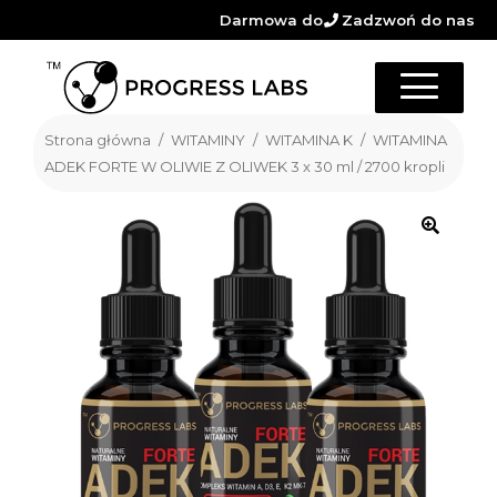
Darmowa dostawa
Zadzwoń do nas
już od 100zł
+48 530 341 112
Strona główna
/
WITAMINY
/
WITAMINA K
/
WITAMINA
ADEK FORTE W OLIWIE Z OLIWEK 3 x 30 ml / 2700 kropli
Rozwiń
Kategorie
menu
O nas
potomn
Współpraca
Opinie
Rozwiń
Strefa klienta
menu
Blog
potomn