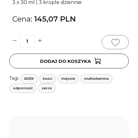
3 x 30 ml | 3 krople dziennie
145,07
PLN
ilość
WITAMINA
ADEK
DODAJ DO KOSZYKA
FORTE
W
Tagi:
ADEK
kości
mięsnie
multiwitamina
OLIWIE
odporność
serce
Z
OLIWEK
3
x
30
ml
/